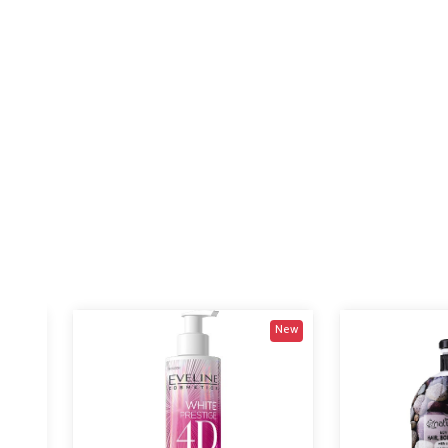
New
New