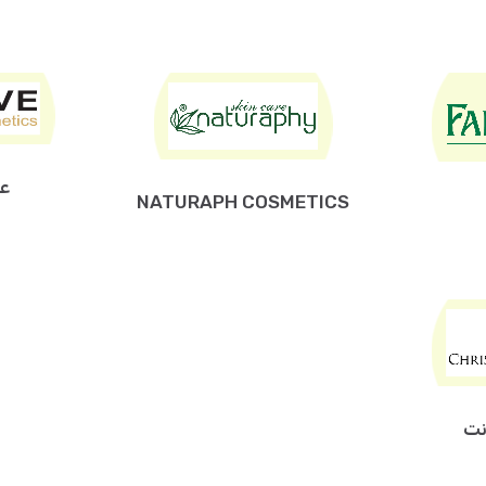
عط
NATURAPH COSMETICS
نت