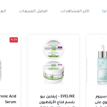
نا
اكثر المشاهدات
افضل المبيعات
الع
29 %
لين سيروم
EVELINE - إيفلين بيو
ronic Acid
وي على
بلسم قناع الأرقطيون
Serum