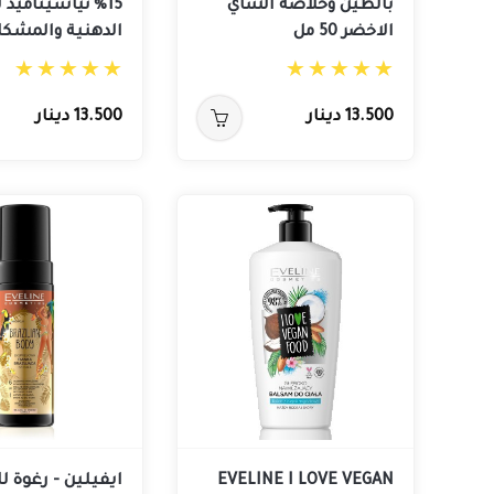
بالطين وخلاصة الشاي
15٪ نياسيناميد 
الاخضر 50 مل
الدهنية والمشكلات 0
13.500 دينار
13.500 دينار
EVELINE I LOVE VEGAN
ايفيلين - رغوة 