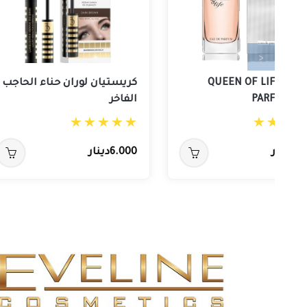
>
QUEEN OF LIFE EAU
كريستيان لوران حناء الحاجب
PARFUM 7
الفاخر
دينار
6.000دينار