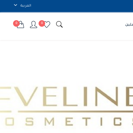
العربية
0
0
لين