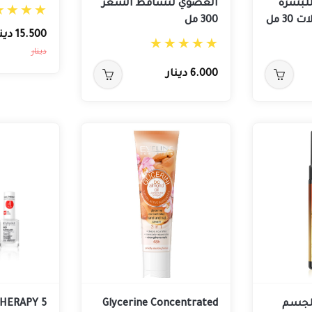
للبشرة
العضوي لتساقط الشعر
3 مل
300 مل
15.500 دينار
دينار
6.000 دينار
للجسم
Glycerine Concentrated
THERAPY 5