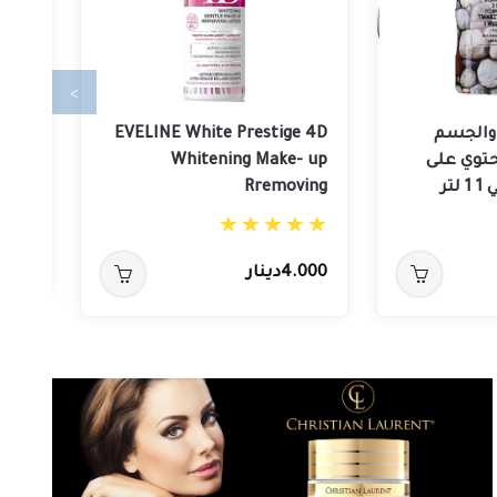
<
والجسم
EVELINE White Prestige 4D
iner
حتوي على
Whitening Make- up
lack
Rremoving
3.000دين
4.000دينار