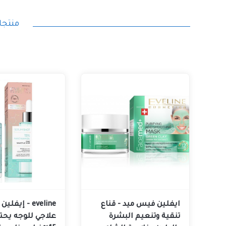
منتجات
ايفلين فيس ميد - قناع
eveline - إيف
تنقية وتنعيم البشرة
علاجي للوجه يحت