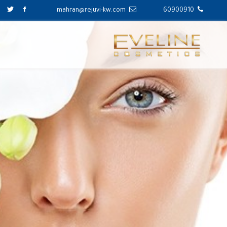
mahran@rejuvi-kw.com
60900910