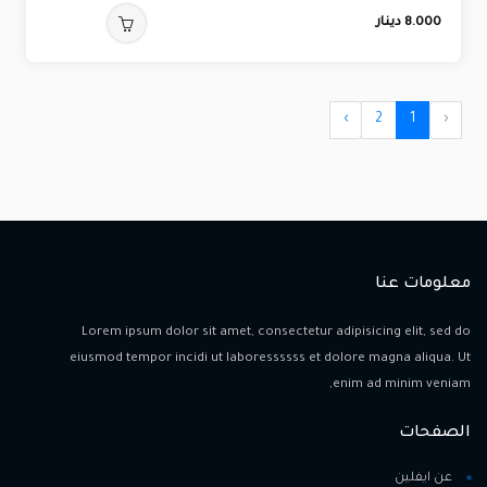
8.000
دينار
›
2
1
‹
معلومات عنا
Lorem ipsum dolor sit amet, consectetur adipisicing elit, sed do
eiusmod tempor incidi ut laboressssss et dolore magna aliqua. Ut
enim ad minim veniam,
الصفحات
عن ايفلين