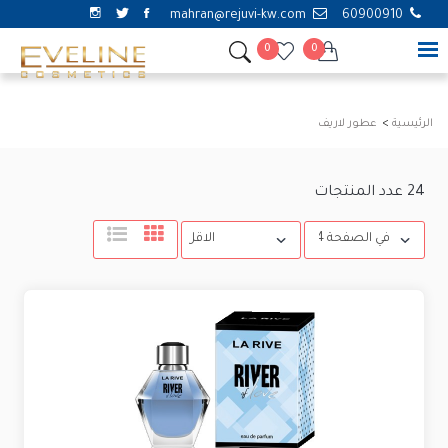
mahran@rejuvi-kw.com
60900910
0
0
الرئيسية
عطور لاريف
24
عدد المنتجات