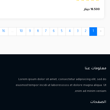
16.500
دينار
16
...
10
9
8
7
6
5
4
3
2
1
‹
معلومات عنا
Lorem ipsum dolor sit amet, consectetur adipisicing elit, sed do
eiusmod tempor incidi ut laboressssss et dolore magna aliqua. Ut
enim ad minim veniam,
الصفحات