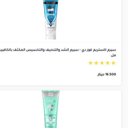
مل
16.500
دينار