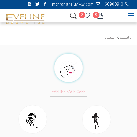
mahran@rejuvi-kw.com
60900910
0
0
الرئيسية
ايفيلين
EVELINE FACE CARE