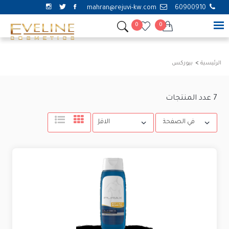
mahran@rejuvi-kw.com
60900910
0
0
الرئيسية
بيوركس
7
عدد المنتجات